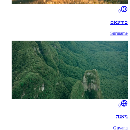
0
סורינאם
Suriname
0
גיאנה
Guyana