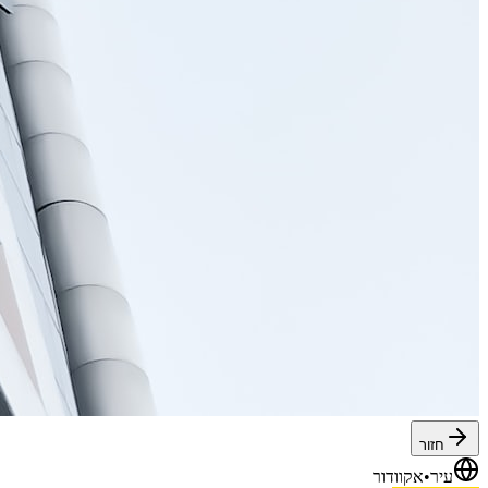
חזור
עיר
•
אקוודור