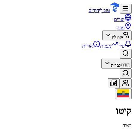
טוֹב לַיְּהוּדִים
יעדים
מפה
קהילה
פיד
מגמות
אודות
🇮🇱
עברית
קיטו
בטוח