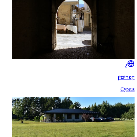
2
קפריסין
Cyprus