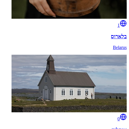
1
בלארוס
Belarus
0