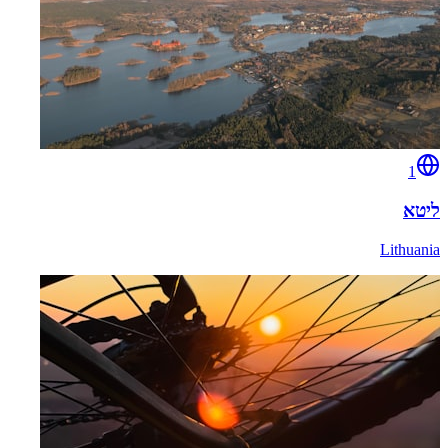
1
ליטא
Lithuania