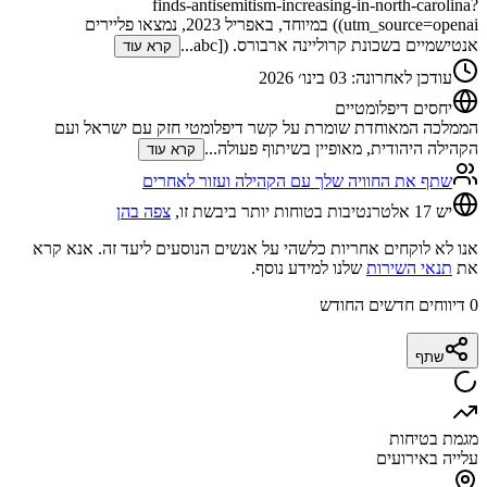
finds-antisemitism-increasing-in-north-carolina?
utm_source=openai)) במיוחד, באפריל 2023, נמצאו פליירים
אנטישמיים בשכונת קרוליינה ארבורס. ([abc
...
קרא עוד
עודכן לאחרונה
:
03 בינו׳ 2026
יחסים דיפלומטיים
הממלכה המאוחדת שומרת על קשר דיפלומטי חזק עם ישראל ועם
הקהילה היהודית, מאופיין בשיתוף פעולה
...
קרא עוד
שתף את החוויה שלך עם הקהילה ועזור לאחרים
יש 17 אלטרנטיבות בטוחות יותר ביבשת זו,
צפה בהן
אנו לא לוקחים אחריות כלשהי על אנשים הנוסעים ליעד זה. אנא קרא
את
תנאי השירות
שלנו למידע נוסף.
0
דיווחים חדשים החודש
שתף
מגמת בטיחות
עלייה באירועים