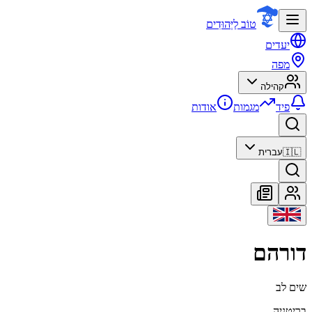
טוֹב לַיְּהוּדִים
יעדים
מפה
קהילה
פיד
מגמות
אודות
🇮🇱
עברית
דורהם
שים לב
בריטניה