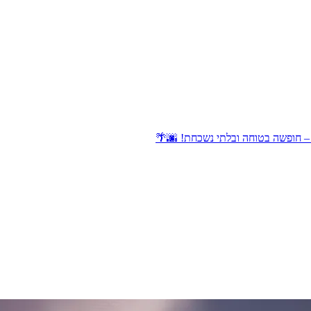
ן – חופשה בטוחה ובלתי נשכחת! 🌆🌴