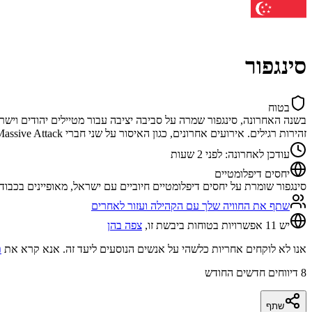
סינגפור
בטוח
בשנה האחרונה, סינגפור שמרה על סביבה יציבה עבור מטיילים יהודים וישר
זהירות רגילים. אירועים אחרונים, כגון האיסור על שני חברי Massive Attack שהציגו דגל פלסטין במהלך קונצרט, לא הובילו לאויבות מוגברת כלפי יהודים או ישראלים. ה
עודכן לאחרונה
:
לפני 2 שעות
יחסים דיפלומטיים
סינגפור שומרת על יחסים דיפלומטיים חיוביים עם ישראל, מאופיינים בכבוד 
שתף את החוויה שלך עם הקהילה ועזור לאחרים
יש 11 אפשרויות בטוחות ביבשת זו,
צפה בהן
אנו לא לוקחים אחריות כלשהי על אנשים הנוסעים ליעד זה. אנא קרא את
ת
8
דיווחים חדשים החודש
שתף