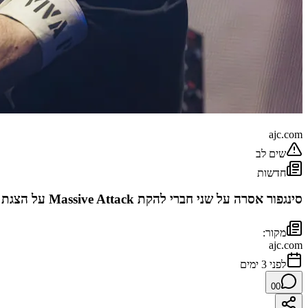
סינגפור
ajc.com
שים לב
חדשות
סינגפור אסרה על שני חברי להקת Massive Attack על הצגת דגל פלסטין במהלך קונצרט, בטענה לצורך לשמור על הרמוניה גזעית.
מקור:
ajc.com
לפני 3 ימים
0
0