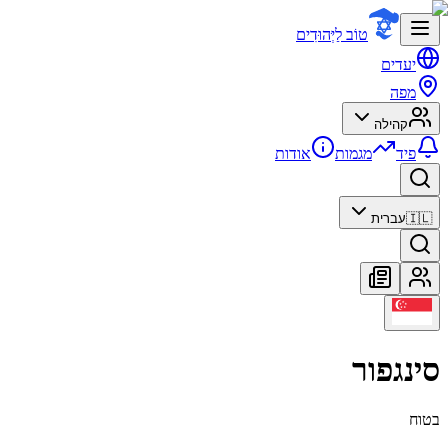
טוֹב לַיְּהוּדִים
יעדים
מפה
קהילה
פיד
מגמות
אודות
🇮🇱
עברית
סינגפור
בטוח