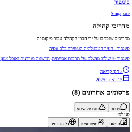
סינגפור
Singapore
מדריכי קהילה
מדריכים שנכתבו על ידי חברי הקהילה עבור מיקום זה
סינגפור - העיר הטכנולוגית העשירה בלב אסיה
סינגפור ✨ שילוב מושלם של תרבות אסייתית, חדשנות מודרנית ואוכל מגוו
2
דק' קריאה
15 באוק׳ 2025
פרסומים אחרונים
(
8
)
פרסם
דווח על אירוע
סנן לפי:
חדשות
משתמשים
כל הדיווחים