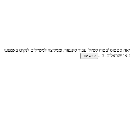
ה סטטוס 'בטוח לטיול' עבור סינגפור, וממליצה למטיילים לנקוט באמצעי
...
קרא עוד