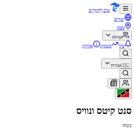
טוֹב לַיְּהוּדִים
יעדים
מפה
קהילה
פיד
מגמות
אודות
🇮🇱
עברית
סנט קיטס ונוויס
בטוח