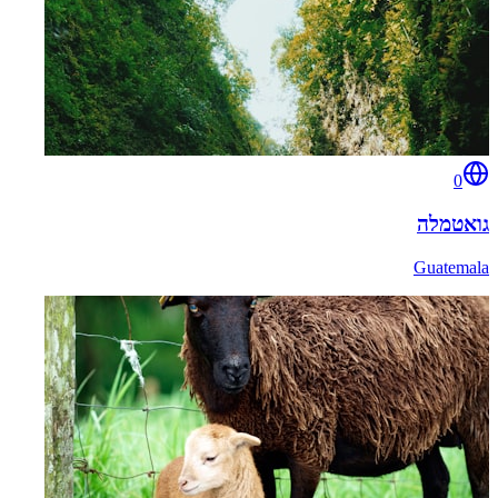
0
גואטמלה
Guatemala