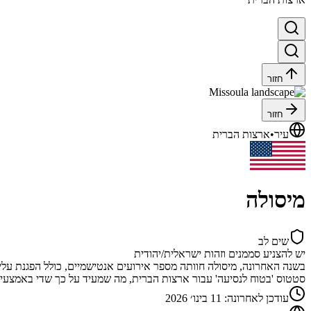
חזור
חזור
עיר
•
ארצות הברית
מיסולה
שים לב
יש להצניע סממנים וזהות ישראלית/יהודית
סטטוס 'בטוח לנסיעה' עבור ארצות הברית, מה שמעיד על כך שדי באמצעי ז
עודכן לאחרונה
:
11 בינו׳ 2026