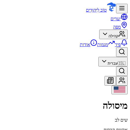
טוֹב לַיְּהוּדִים
יעדים
מפה
קהילה
פיד
מגמות
אודות
🇮🇱
עברית
מיסולה
שים לב
ארצות הברית