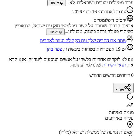
עבור מטיילים יהודים וישראלים. לא
...
קרא עוד
עודכן לאחרונה
:
16 בינו׳ 2026
יחסים דיפלומטיים
ארצות הברית שומרת על קשר דיפלומטי חזק עם ישראל, המאופיין
בשיתוף פעולה נרחב בהגנה, טכנולוגי
...
קרא עוד
שתף את החוויה שלך עם הקהילה ועזור לאחרים
יש 19 אפשרויות בטוחות ביבשת זו,
צפה בהן
אנו לא לוקחים אחריות כלשהי על אנשים הנוסעים ליעד זה. אנא קרא
את
תנאי השירות
שלנו למידע נוסף.
0
דיווחים חדשים החודש
שתף
מגמת בטיחות
עלייה באירועים
המלצות נסיעה של ממשלת ישראל (מל״ל)