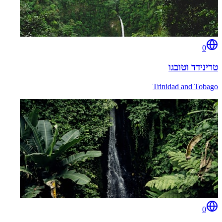
0
טרינידד וטובגו
Trinidad and Tobago
0