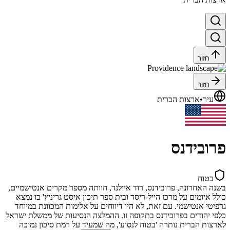
חזור
חזור
עיר
•
ארצות הברית
פרובידנס
בטוח
בשנה האחרונה, פרובידנס, רוד איילנד, חוותה מספר מקרים אנטישמיים,
כולל איומים על מרכז הייל-ריסד ובית ספר תיכון איסט גריניץ' בו נמצא
גרפיטי אנטישמי. עם זאת, לא היו דיווחים על אלימות המכוונת במיוחד
כלפי יהודים בפרובידנס בתקופה זו. ההמלצה הנסיעות של ממשלת ישראל
לארצות הברית נותרה 'בטוח לנסוע', מה שמעיד על רמת סיכון נמוכה