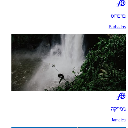
0
ברבדוס
Barbados
0
ג׳מייקה
Jamaica