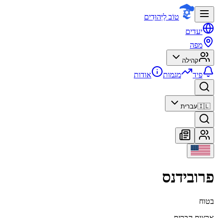
טוֹב לַיְּהוּדִים
יעדים
מפה
קהילה
פיד
מגמות
אודות
🇮🇱
עברית
פרובידנס
בטוח
ארצות הברית