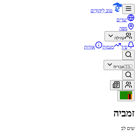
טוֹב לַיְּהוּדִים
יעדים
מפה
קהילה
פיד
מגמות
אודות
🇮🇱
עברית
זמביה
שים לב