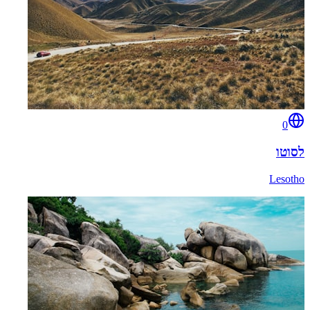
0
לסוטו
Lesotho