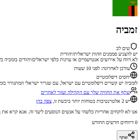
זמביה
שים לב
יש להצניע סממנים וזהות ישראלית/יהודית
לא דווח על אירועים אנטישמיים או עוינות כלפי ישראלים/יהודים בזמביה 
עודכן לאחרונה
:
לפני 10 שעות
יחסים דיפלומטיים
לזמביה יש קשרים דיפלומטיים עם ישראל, עם שגריר ישראלי המתגורר בזמביה. ביוני 2025,
שתף את החוויה שלך עם הקהילה ועזור לאחרים
יש 2 אלטרנטיבות בטוחות יותר ביבשת זו,
צפה בהן
אנו לא לוקחים אחריות כלשהי על אנשים הנוסעים ליעד זה. אנא קרא את
ת
0
דיווחים חדשים החודש
שתף