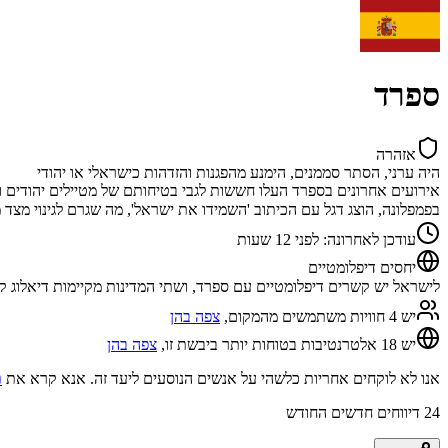
ספרד
אזהרה
היה ערני, הסתר סממנים, הימנע מהפגנות והזדהות כישראלי או יהודי
בפמפלונה, הוצג דגל עם הכיתוב 'השמידו את ישראל', מה שגרם לגינוי מצד מנהיגים יהודיים. ממשלת ספר
עודכן לאחרונה
:
לפני 12 שעות
יחסים דיפלומטיים
לישראל יש קשרים דיפלומטיים עם ספרד, ושתי המדינות מקיימות דיאלוג ק
יש 4 חוויות משתמשים מהמקום,
צפה בהן
יש 18 אלטרנטיבות בטוחות יותר ביבשת זו,
צפה בהן
אנו לא לוקחים אחריות כלשהי על אנשים הנוסעים ליעד זה. אנא קרא את
ת
24
דיווחים חדשים החודש