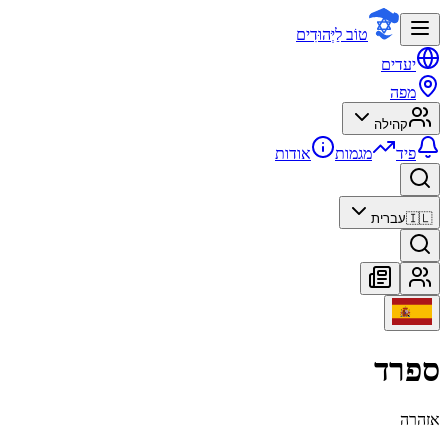
טוֹב לַיְּהוּדִים
יעדים
מפה
קהילה
פיד
מגמות
אודות
🇮🇱
עברית
ספרד
אזהרה